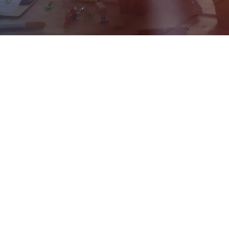
nach oben
binger
.de