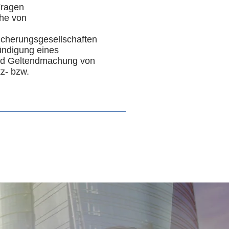
Fragen
he von
sicherungsgesellschaften
ündigung eines
nd Geltendmachung von
z- bzw.
m