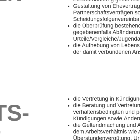
Gestaltung von Eheverträ
Partnerschaftsverträgen s
Scheidungsfolgenvereinb
die Überprüfung bestehende
gegebenenfalls Abänderu
Urteile/Vergleiche/Jugen
die Aufhebung von Lebens
der damit verbundenen An
die Vertretung in Kündigu
TS-
die Beratung und Vertretun
verhaltensbedingten und 
Kündigungen sowie Änder
die Geltendmachung und 
T
dem Arbeitsverhältnis wie A
Überstundenvergütung, Ur