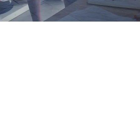
Rechtsanwaltskanzlei Stefan Al
Grünstraße 1
75172 Pforzheim
Kontakt
Telefon 0 72 31 - 31 40 14
Fax 0 72 31 - 31 40 16
info@albinger-rechtsanwaelte
Bürozeiten
Mo. - Do. 09.00 - 12.30 Uhr
Mo. - Do. 14.00 - 18.00 Uhr
Fr. 09.00 - 17.00 Uhr