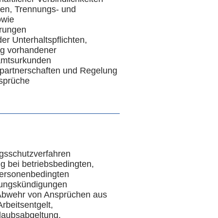
gen, Trennungs- und
owie
arungen
r Unterhaltspflichten,
ng vorhandener
damtsurkunden
partnerschaften und Regelung
sprüche
ngsschutzverfahren
g bei betriebsbedingten,
personenbedingten
ungskündigungen
Abwehr von Ansprüchen aus
rbeitsentgelt,
laubsabgeltung,